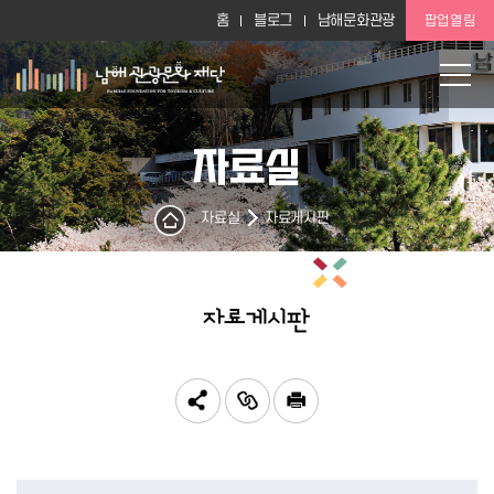
홈
블로그
남해문화관광
팝업열림
자료실
자료실
자료게시판
자료게시판