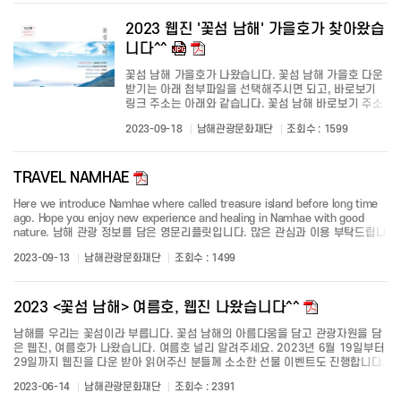
2023 웹진 '꽃섬 남해' 가을호가 찾아왔습
니다^^
꽃섬 남해 가을호가 나왔습니다. 꽃섬 남해 가을호 다운
받기는 아래 첨부파일을 선택해주시면 되고, 바로보기
링크 주소는 아래와 같습니다. 꽃섬 남해 바로보기 주소
:(
2023-09-18
남해관광문화재단
조회수 : 1599
https://smartopen.namhae.go.kr/SmartOpen/View.do
code=ac57bd91bf8d4085675fde2adfa4c40c ) 꽃섬
남해 가을호는 독일마을 맥주축제를...
TRAVEL NAMHAE
Here we introduce Namhae where called treasure island before long time
ago. Hope you enjoy new experience and healing in Namhae with good
nature. 남해 관광 정보를 담은 영문리플릿입니다. 많은 관심과 이용 부탁드립니
다.
2023-09-13
남해관광문화재단
조회수 : 1499
2023 <꽃섬 남해> 여름호, 웹진 나왔습니다^^
남해를 우리는 꽃섬이라 부릅니다. 꽃섬 남해의 아름다움을 담고 관광자원을 담
은 웹진, 여름호가 나왔습니다. 여름호 널리 알려주세요. 2023년 6월 19일부터
29일까지 웹진을 다운 받아 읽어주신 분들께 소소한 선물 이벤트도 진행합니다.
웹진 마지막 페이지에 보면 문제가 나옵니다. 그 답을 네이버폼으로 작성해 참여
2023-06-14
남해관광문화재단
조회수 : 2391
해주심 됩니다. 자세한 이벤트 소식은 남해관광문화재단 공식인스타그램