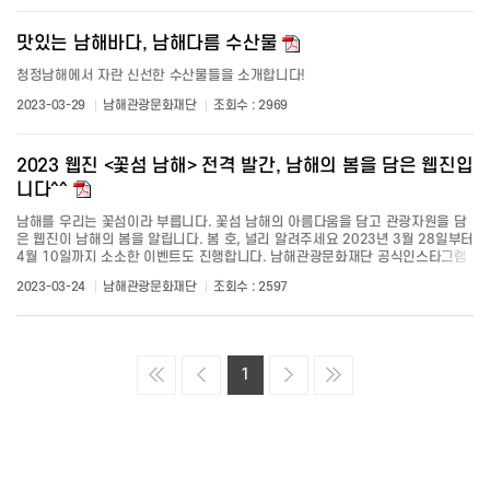
@travelnamhae 또는 프로필...
맛있는 남해바다, 남해다름 수산물
청정남해에서 자란 신선한 수산물들을 소개합니다!
2023-03-29
남해관광문화재단
조회수 : 2969
2023 웹진 <꽃섬 남해> 전격 발간, 남해의 봄을 담은 웹진입
니다^^
남해를 우리는 꽃섬이라 부릅니다. 꽃섬 남해의 아름다움을 담고 관광자원을 담
은 웹진이 남해의 봄을 알립니다. 봄 호, 널리 알려주세요 2023년 3월 28일부터
4월 10일까지 소소한 이벤트도 진행합니다. 남해관광문화재단 공식인스타그램
@travelnamhae 를 프로필 하단 링크를 클릭하셔서 네이버폼으로 이벤트 참여
2023-03-24
남해관광문화재단
조회수 : 2597
해주시면 추첨을 통해 총 50분께 맛있는 쿠폰을 보내드립니다.
https://naver.me/52hnhQPA ...
1