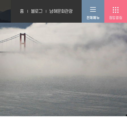
홈
블로그
남해문화관광
팝업열림
전체메뉴