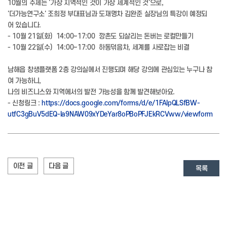
10월의 주제는 '가장 지역적인 것이 가장 세계적인 것'으로,
'더가능연구소' 조희정 부대표님과 도재명차 김완준 실장님의 특강이 예정되
어 있습니다.
- 10월 21일(화) 14:00~17:00 깡촌도 되살리는 돈버는 로컬만들기
- 10월 22일(수) 14:00~17:00 하동덖음차, 세계를 사로잡는 비결
남해읍 창생플랫폼 2층 강의실에서 진행되며 해당 강의에 관심있는 누구나 참
여 가능하니,
나의 비즈니스와 지역에서의 발전 가능성을 함께 발견해보아요.
- 신청링크 :
https://docs.google.com/forms/d/e/1FAIpQLSfBW-
utfC3gBuV5dEQ-Ia9NAW09xYDeYar8oPBoPFJEkRCVww/viewform
이전 글
다음 글
목록